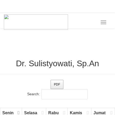
0741-35165
rsu_baiturrahim@yahoo.com
Toggle
navigat
Dr. Sulistyowati, Sp.An
PDF
Search:
Senin
Selasa
Rabu
Kamis
Jumat