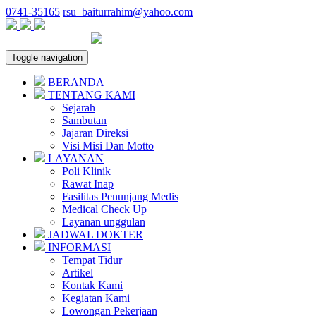
0741-35165
rsu_baiturrahim@yahoo.com
Toggle navigation
BERANDA
TENTANG KAMI
Sejarah
Sambutan
Jajaran Direksi
Visi Misi Dan Motto
LAYANAN
Poli Klinik
Rawat Inap
Fasilitas Penunjang Medis
Medical Check Up
Layanan unggulan
JADWAL DOKTER
INFORMASI
Tempat Tidur
Artikel
Kontak Kami
Kegiatan Kami
Lowongan Pekerjaan