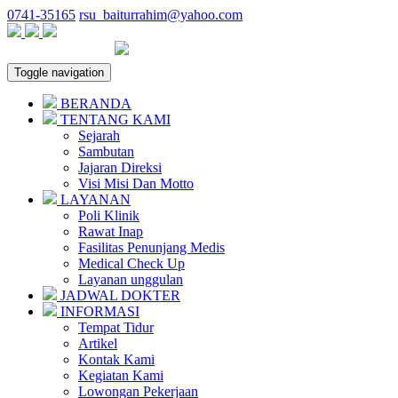
0741-35165
rsu_baiturrahim@yahoo.com
Toggle navigation
BERANDA
TENTANG KAMI
Sejarah
Sambutan
Jajaran Direksi
Visi Misi Dan Motto
LAYANAN
Poli Klinik
Rawat Inap
Fasilitas Penunjang Medis
Medical Check Up
Layanan unggulan
JADWAL DOKTER
INFORMASI
Tempat Tidur
Artikel
Kontak Kami
Kegiatan Kami
Lowongan Pekerjaan